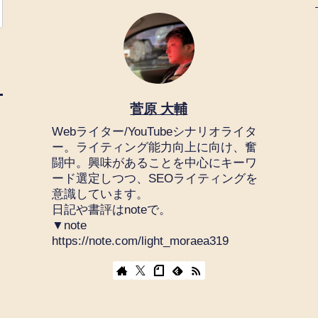
菅原 大輔
Webライター/YouTubeシナリオライタ
ー。ライティング能力向上に向け、奮
闘中。興味があることを中心にキーワ
ード選定しつつ、SEOライティングを
意識しています。
日記や書評はnoteで。
▼note
https://note.com/light_moraea319