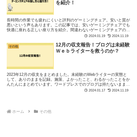
を紹介！
長時間の作業でも疲れにくいと評判のゲーミングチェア。安いと質が
悪いという声もあります。この記事では、安いゲーミングチェアでも
快適に座れる正しい座り方を紹介。間違わないゲーミングチェアの探
し方までまとめました。勉強や仕事で使いたい方にも、おすすめの記
2024.01.19
2024.11.19
事です。
12月の収支報告！ブログは未経験
その他
Ｗｅｂライターを救うのか？
2023年12月の収支をまとめました。未経験のWebライターの実態と
して、ありのままを記録。施策、よかったこと、わるかったことをか
んたんにまとめています。ワードプレスでのブログは持たないまま、
昨年は活動を終えました。結果的に惨敗という結果で終わっていま
2024.01.17
2024.11.19
す。
ホーム
その他